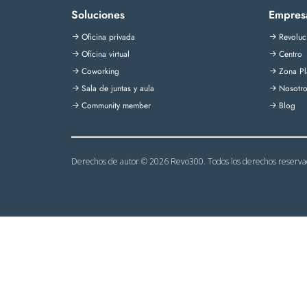
Soluciones
Empres
Oficina privada
Revoluc
->
->
Oficina virtual
Centro
->
->
Coworking
Zona Pl
->
->
Sala de juntas y aula
Nosotro
->
->
Community member
Blog
->
->
Derechos de autor © 2026 Revo300. Todos los derechos reserva