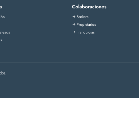
a
Colaboraciones
ión
Brokers
->
Propietarios
->
ateada
Franquicias
->
s
dos.