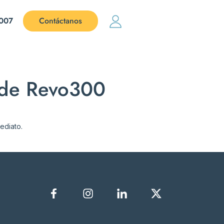
007
Contáctanos
b de Revo300
ediato.